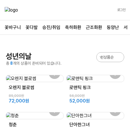
로그인
꽃바구니
꽃다발
승진/취임
축하화환
근조화환
동양난
서
성년의날
총
8
개의 상품이 준비되어 있습니다.
오렌지 블로썸
로맨틱 핑크
85,000원
56,000원
72,000원
52,000원
청춘
단아한그녀