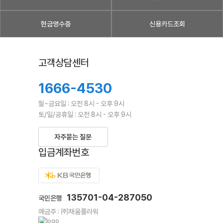
현금영수증
신용카드조회
고객상담센터
1666-4530
월~금요일 : 오전 8시 - 오후 9시
토/일/공휴일 : 오전 8시 - 오후 9시
자주묻는 질문
입금계좌번호
135701-04-287050
국민은행
예금주 : ㈜채움플라워