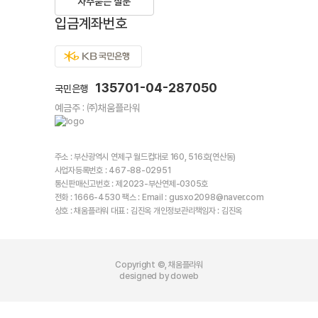
자주묻는 질문
입금계좌번호
135701-04-287050
국민은행
예금주 : ㈜채움플라워
주소 : 부산광역시 연제구 월드컵대로 160, 516호(연산동)
사업자등록번호 : 467-88-02951
통신판매신고번호 : 제2023-부산연제-0305호
전화 : 1666-4530 팩스 : Email : gusxo2098@naver.com
상호 : 채움플라워 대표 : 김진옥 개인정보관리책임자 : 김진옥
Copyright ©, 채움플라워
designed by doweb