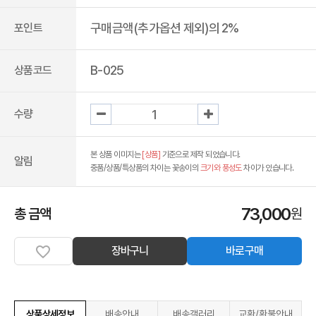
구매금액(추가옵션 제외)의 2%
포인트
B-025
상품코드
수량
본 상품 이미지는
[상품]
기준으로 제작 되었습니다.
알림
중품/상품/특상품의 차이는 꽃송이의
크기와 풍성도
차이가 있습니다.
73,000
총 금액
원
장바구니
바로구매
상품상세정보
배송안내
배송갤러리
교환/환불안내