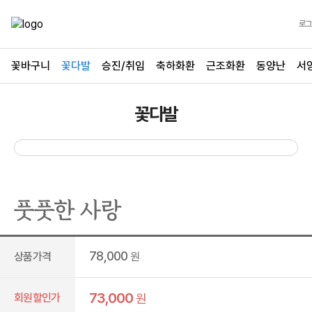
로그
꽃바구니
꽃다발
승진/취임
축하화환
근조화환
동양난
서
꽃다발
풋풋한 사랑
78,000
상품가격
원
73,000
회원할인가
원