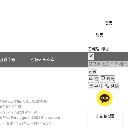
챗봇
챗봇
꽃배달 챗봇
금영수증
신용카드조회
전송
홈
카톡
문자
전화
연제구 월드컵대로 160, 516호(연산동)
67-88-02951
 제2023-부산연제-0305호
오늘 본 상품
0 팩스 : Email : gusxo2098@naver.com
대표 : 김진옥 개인정보관리책임자 : 김진옥