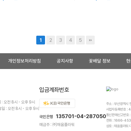
2
3
4
5
1
개인정보처리방침
공지사항
꽃배달 정보
현
입금계좌번호
: 오전 8시 - 오후 9시
주소 : 부산광역시 
일 : 오전 8시 - 오후 9시
사업자등록번호 : 4
통신판매신고번호 :
135701-04-287050
국민은행
전화 : 1666-453
예금주 : ㈜채움플라워
상호 : 채움플라워 