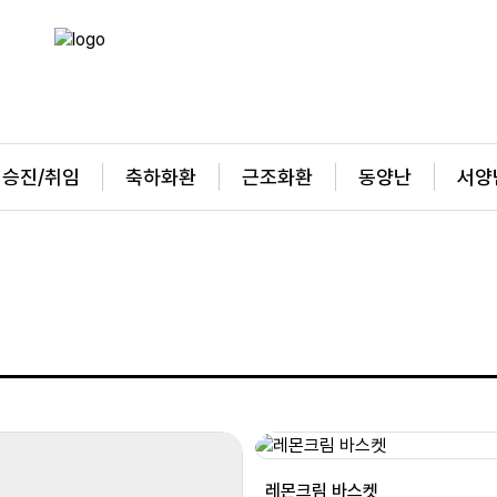
승진/취임
축하화환
근조화환
동양난
서양
레몬크림 바스켓