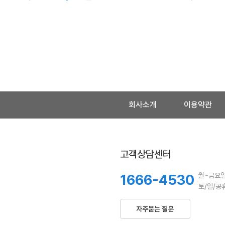
맨끝
회사소개
이용약관
고객상담센터
1666-4530
월~금요일 
토/일/공휴
자주묻는 질문