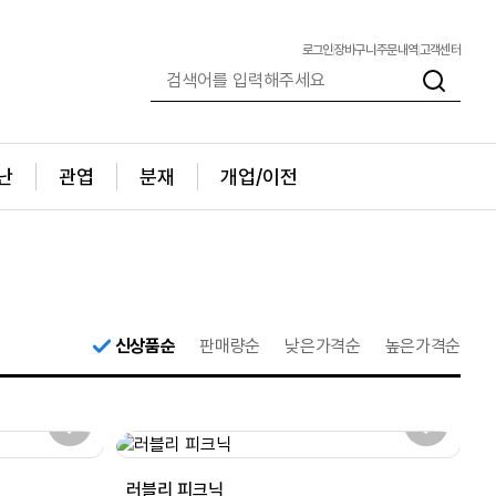
로그인
장바구니
주문내역
고객센터
난
관엽
분재
개업/이전
신상품순
판매량순
낮은가격순
높은가격순
러블리 피크닉