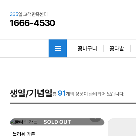
365
일 고객만족센터
1666-4530
꽃바구니
꽃다발
생일/기념일
91
총
개의 상품이 준비되어 있습니다.
SOLD OUT
블러쉬 가든