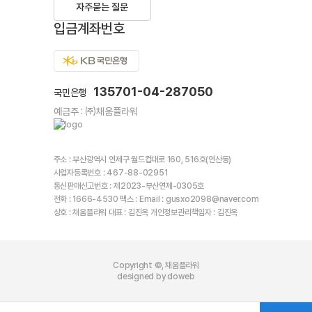
자주묻는 질문
입금계좌번호
135701-04-287050
국민은행
예금주 : ㈜채움플라워
주소 : 부산광역시 연제구 월드컵대로 160, 516호(연산동)
사업자등록번호 : 467-88-02951
통신판매신고번호 : 제2023-부산연제-0305호
전화 : 1666-4530 팩스 : Email : gusxo2098@naver.com
상호 : 채움플라워 대표 : 김진옥 개인정보관리책임자 : 김진옥
Copyright ©, 채움플라워
designed by doweb