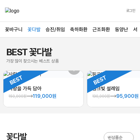
로그인
꽃바구니
꽃다발
승진/취임
축하화환
근조화환
동양난
서
BEST 꽃다발
가장 많이 찾으시는 베스트 상품
사랑을 가득 담아
핑크빛 설레임
119,000원
95,900원
150,000원
130,000원
꽃다발