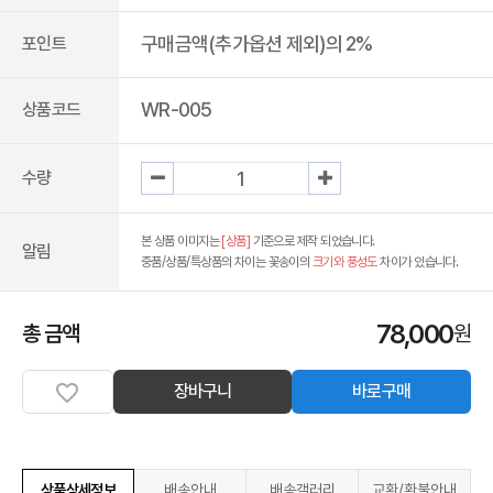
구매금액(추가옵션 제외)의 2%
포인트
WR-005
상품코드
수량
본 상품 이미지는
[상품]
기준으로 제작 되었습니다.
알림
중품/상품/특상품의 차이는 꽃송이의
크기와 풍성도
차이가 있습니다.
78,000
총 금액
원
장바구니
바로구매
상품상세정보
배송안내
배송갤러리
교환/환불안내