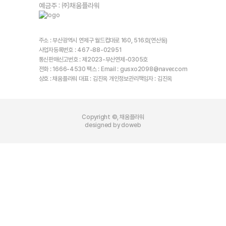
예금주 : ㈜채움플라워
주소 : 부산광역시 연제구 월드컵대로 160, 516호(연산동)
사업자등록번호 : 467-88-02951
통신판매신고번호 : 제2023-부산연제-0305호
전화 : 1666-4530 팩스 : Email : gusxo2098@naver.com
상호 : 채움플라워 대표 : 김진옥 개인정보관리책임자 : 김진옥
Copyright ©, 채움플라워
designed by doweb