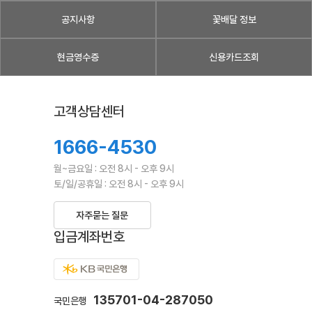
공지사항
꽃배달 정보
현금영수증
신용카드조회
고객상담센터
1666-4530
월~금요일 : 오전 8시 - 오후 9시
토/일/공휴일 : 오전 8시 - 오후 9시
자주묻는 질문
입금계좌번호
135701-04-287050
국민은행