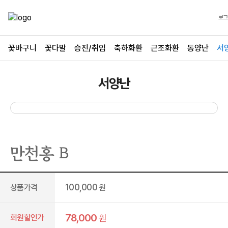
로그
꽃바구니
꽃다발
승진/취임
축하화환
근조화환
동양난
서
서양난
만천홍 B
100,000
상품가격
원
78,000
회원할인가
원