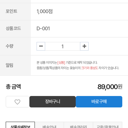
1,000점
포인트
D-001
상품코드
수량
본 상품 이미지는
[상품]
기준으로 제작 되었습니다.
알림
중품/상품/특상품의 차이는 꽃송이의
크기와 풍성도
차이가 있습니다.
89,000
총 금액
원
장바구니
바로구매
상품상세정보
배송안내
배송갤러리
교환/환불안내