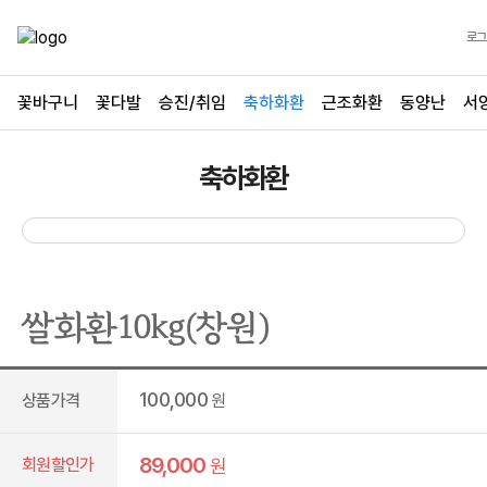
로그
꽃바구니
꽃다발
승진/취임
축하화환
근조화환
동양난
서
축하화환
쌀화환10kg(창원)
100,000
상품가격
원
89,000
회원할인가
원