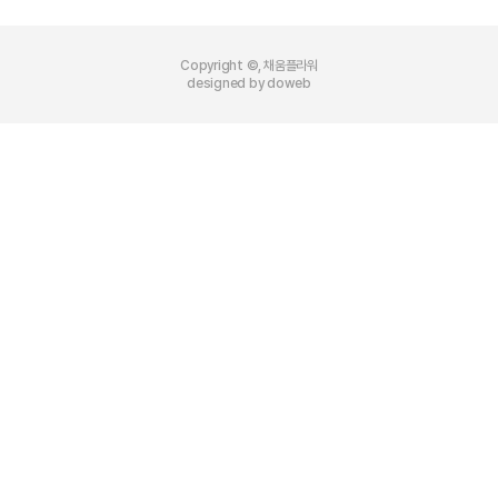
Copyright ©, 채움플라워
designed by doweb