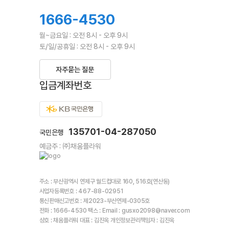
1666-4530
월~금요일 : 오전 8시 - 오후 9시
토/일/공휴일 : 오전 8시 - 오후 9시
자주묻는 질문
입금계좌번호
135701-04-287050
국민은행
예금주 : ㈜채움플라워
주소 : 부산광역시 연제구 월드컵대로 160, 516호(연산동)
사업자등록번호 : 467-88-02951
통신판매신고번호 : 제2023-부산연제-0305호
전화 : 1666-4530 팩스 : Email : gusxo2098@naver.com
상호 : 채움플라워 대표 : 김진옥 개인정보관리책임자 : 김진옥