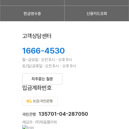
현금영수증
신용카드조회
고객상담센터
1666-4530
월~금요일 : 오전 8시 - 오후 9시
토/일/공휴일 : 오전 8시 - 오후 9시
자주묻는 질문
입금계좌번호
135701-04-287050
국민은행
예금주 : ㈜채움플라워