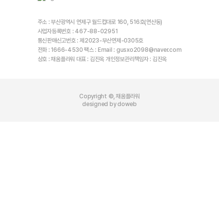
주소 : 부산광역시 연제구 월드컵대로 160, 516호(연산동)
사업자등록번호 : 467-88-02951
통신판매신고번호 : 제2023-부산연제-0305호
전화 : 1666-4530 팩스 : Email : gusxo2098@naver.com
상호 : 채움플라워 대표 : 김진옥 개인정보관리책임자 : 김진옥
Copyright ©, 채움플라워
designed by doweb