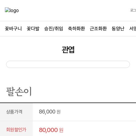
로그
꽃바구니
꽃다발
승진/취임
축하화환
근조화환
동양난
서
관엽
팔손이
86,000
상품가격
원
80,000
회원할인가
원