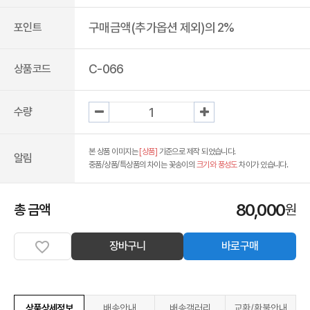
구매금액(추가옵션 제외)의 2%
포인트
C-066
상품코드
수량
본 상품 이미지는
[상품]
기준으로 제작 되었습니다.
알림
중품/상품/특상품의 차이는 꽃송이의
크기와 풍성도
차이가 있습니다.
80,000
총 금액
원
장바구니
바로구매
상품상세정보
배송안내
배송갤러리
교환/환불안내